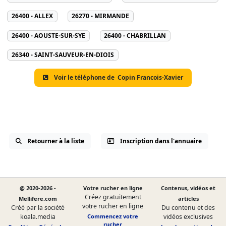
26400 - ALLEX
26270 - MIRMANDE
26400 - AOUSTE-SUR-SYE
26400 - CHABRILLAN
26340 - SAINT-SAUVEUR-EN-DIOIS
Voir le téléphone de
Copin Francois-Xavier
Retourner à la liste
Inscription dans l'annuaire
@ 2020-2026 -
Votre rucher en ligne
Contenus, vidéos et
Créez gratuitement
Mellifere.com
articles
votre rucher en ligne
Créé par la société
Du contenu et des
koala.media
Commencez votre
vidéos exclusives
rucher