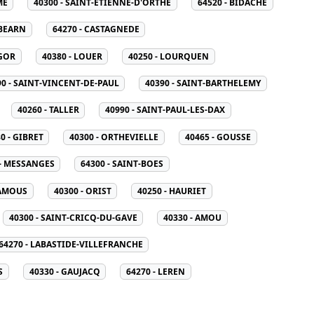
ME
40300 - SAINT-ETIENNE-D'ORTHE
64520 - BIDACHE
-BEARN
64270 - CASTAGNEDE
SGOR
40380 - LOUER
40250 - LOURQUEN
90 - SAINT-VINCENT-DE-PAUL
40390 - SAINT-BARTHELEMY
40260 - TALLER
40990 - SAINT-PAUL-LES-DAX
0 - GIBRET
40300 - ORTHEVIELLE
40465 - GOUSSE
 - MESSANGES
64300 - SAINT-BOES
RAMOUS
40300 - ORIST
40250 - HAURIET
40300 - SAINT-CRICQ-DU-GAVE
40330 - AMOU
64270 - LABASTIDE-VILLEFRANCHE
S
40330 - GAUJACQ
64270 - LEREN