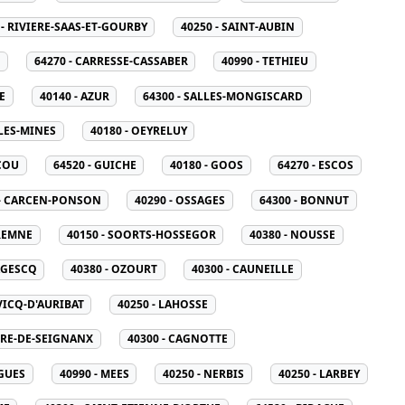
 - RIVIERE-SAAS-ET-GOURBY
40250 - SAINT-AUBIN
N
64270 - CARRESSE-CASSABER
40990 - TETHIEU
E
40140 - AZUR
64300 - SALLES-MONGISCARD
-LES-MINES
40180 - OEYRELUY
COU
64520 - GUICHE
40180 - GOOS
64270 - ESCOS
 - CARCEN-PONSON
40290 - OSSAGES
64300 - BONNUT
AREMNE
40150 - SOORTS-HOSSEGOR
40380 - NOUSSE
AGESCQ
40380 - OZOURT
40300 - CAUNEILLE
 VICQ-D'AURIBAT
40250 - LAHOSSE
DRE-DE-SEIGNANX
40300 - CAGNOTTE
IGUES
40990 - MEES
40250 - NERBIS
40250 - LARBEY