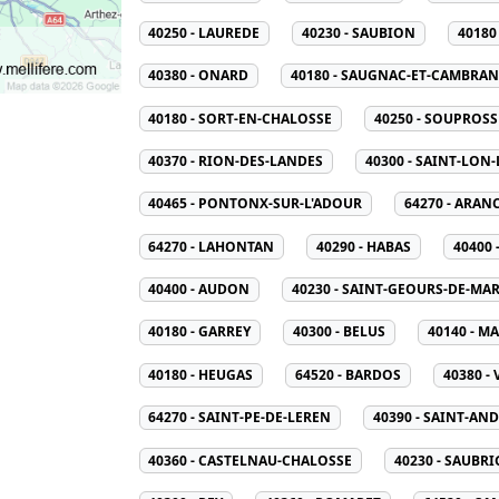
40250 - LAUREDE
40230 - SAUBION
40180
40380 - ONARD
40180 - SAUGNAC-ET-CAMBRA
40180 - SORT-EN-CHALOSSE
40250 - SOUPROSS
40370 - RION-DES-LANDES
40300 - SAINT-LON
40465 - PONTONX-SUR-L'ADOUR
64270 - ARAN
64270 - LAHONTAN
40290 - HABAS
40400
40400 - AUDON
40230 - SAINT-GEOURS-DE-M
40180 - GARREY
40300 - BELUS
40140 - M
40180 - HEUGAS
64520 - BARDOS
40380 -
64270 - SAINT-PE-DE-LEREN
40390 - SAINT-AN
40360 - CASTELNAU-CHALOSSE
40230 - SAUBR