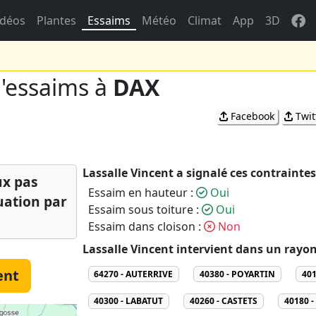
idéos
Plantes
Essaims
Météo
Climat
App
3D
d'essaims à
DAX
Facebook
Twit
Lassalle Vincent a signalé ces contraintes
ux pas
Essaim en hauteur :
Oui
tuation par
Essaim sous toiture :
Oui
Essaim dans cloison :
Non
Lassalle Vincent intervient dans un rayon
ent
64270 - AUTERRIVE
40380 - POYARTIN
40
40300 - LABATUT
40260 - CASTETS
40180 