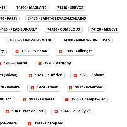
HES
74300 - MAGLAND
74310 - SERVOZ
90 - PASSY
74170 - SAINT-GERVAIS-LES-BAINS
4120 - PRAZ-SUR-ARLY
74920 - COMBLOUX
74120 - MEGEVE
74300 - SAINT-SIGISMOND
74300 - NANCY-SUR-CLUSES
éry
1902 - Evionnaz
1903 - Collonges
1906 - Charrat
1920 - Martigny
s (Salvan)
1923 - Le Trétien
1925 - Finhaut
28 - Ravoire
1929 - Trient
1932 - Bovernier
 Bruson
1937 - Orsières
1938 - Champex-Lac
1943 - Praz-de-Fort
1944 - La Fouly VS
-St-Pierre
1947 - Champsec