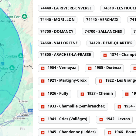
74440 - LA RIVIERE-ENVERSE
74310 - LES HOUC
74440 - MORILLON
74440 - VERCHAIX
741
74700 - DOMANCY
74700 - SALLANCHES
7
74660 - VALLORCINE
74120 - DEMI-QUARTIER
74300 - ARACHES-LA-FRASSE
1874 - Champ
1904 - Vernayaz
1905 - Dorénaz
1921 - Martigny-Croix
1922 - Les Grange
1926 - Fully
1927 - Chemin
19
1933 - Chamoille (Sembrancher)
1934 -
1941 - Cries (Vollèges)
1942 - Levron
1945 - Chandonne (Liddes)
1946 - Bourg