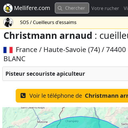
Mellifere.com
Votre rucher
V
SOS / Cueilleurs d'essaims
Christmann arnaud
: cueill
France / Haute-Savoie (74) / 744
BLANC
Pisteur secouriste apiculteur
Voir le téléphone de
Christmann ar