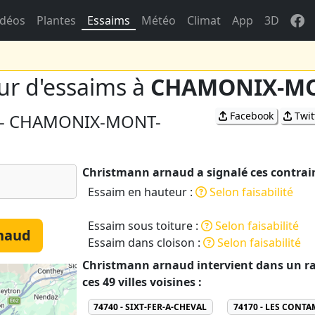
idéos
Plantes
Essaims
Météo
Climat
App
3D
eur d'essaims à
CHAMONIX-M
Facebook
Twit
00 - CHAMONIX-MONT-
Christmann arnaud a signalé ces contraint
Essaim en hauteur :
Selon faisabilité
Essaim sous toiture :
Selon faisabilité
naud
Essaim dans cloison :
Selon faisabilité
Christmann arnaud intervient dans un 
ces 49 villes voisines :
74740 - SIXT-FER-A-CHEVAL
74170 - LES CONT