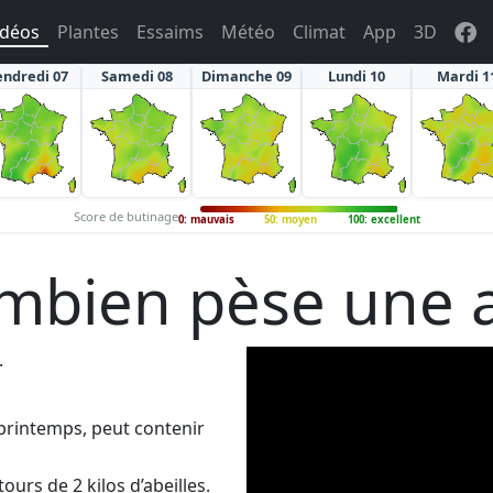
idéos
Plantes
Essaims
Météo
Climat
App
3D
endredi 07
Samedi 08
Dimanche 09
Lundi 10
Mardi 1
Score de butinage
0: mauvais
50: moyen
100: excellent
bien pèse une ab
.
rintemps, peut contenir
ours de 2 kilos d’abeilles.