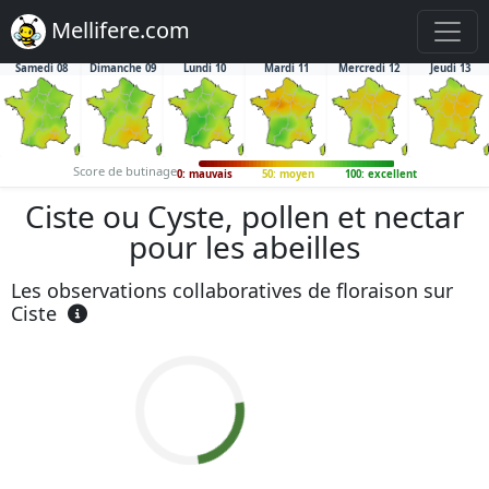
Mellifere.com
Samedi 08
Dimanche 09
Lundi 10
Mardi 11
Mercredi 12
Jeudi 13
Score de butinage
0: mauvais
50: moyen
100: excellent
Ciste ou Cyste, pollen et nectar
pour les abeilles
Les observations collaboratives de floraison sur
Ciste