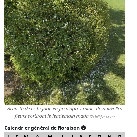
Arbuste de ciste fané en fin d'après-midi : de nouvelles
fleurs sortiront le lendemain matin
©Mellifere.com
Calendrier général de floraison
J
F
M
A
M
J
J
A
S
O
N
D