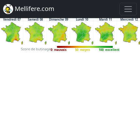
Mellifere.com
Vendredi 07
Samedi 08
Dimanche 09
Lundi 10
Mardi 11
Mercredi 12
Score de butinage
0: mauvais
50: moyen
100: excellent