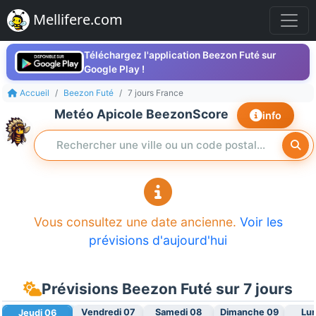
Mellifere.com
Téléchargez l'application Beezon Futé sur
Google Play !
Accueil
Beezon Futé
7 jours France
Metéo Apicole BeezonScore
info
Vous consultez une date ancienne.
Voir les
prévisions d'aujourd'hui
Prévisions Beezon Futé sur 7 jours
Vendredi 07
Samedi 08
Dimanche 09
Lun
Jeudi 06