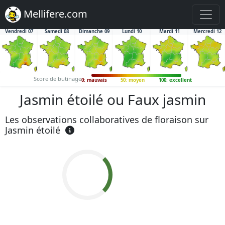
Mellifere.com
Vendredi 07
Samedi 08
Dimanche 09
Lundi 10
Mardi 11
Mercredi 12
Score de butinage
0: mauvais
50: moyen
100: excellent
Jasmin étoilé ou Faux jasmin
Les observations collaboratives de floraison sur
Jasmin étoilé