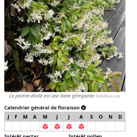
Le jasmin étoilé est une liane grimpante
©Mellifere.com
Calendrier général de floraison
J
F
M
A
M
J
J
A
S
O
N
D
Intérêt nectar
Intérêt pollen