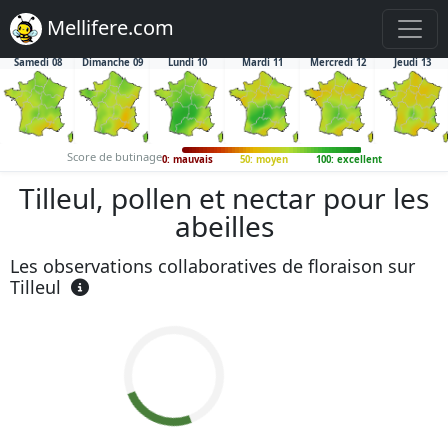
Mellifere.com
Samedi 08
Dimanche 09
Lundi 10
Mardi 11
Mercredi 12
Jeudi 13
Score de butinage
0: mauvais
50: moyen
100: excellent
Tilleul, pollen et nectar pour les
abeilles
Les observations collaboratives de floraison sur
Tilleul