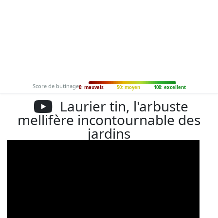
Score de butinage
0: mauvais
50: moyen
100: excellent
Laurier tin, l'arbuste
mellifère incontournable des
jardins