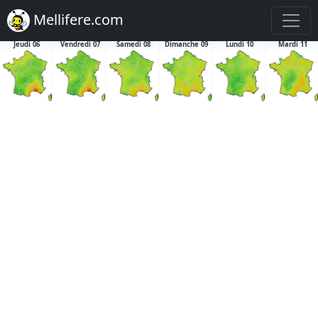
Mellifere.com
Jeudi 06
Vendredi 07
Samedi 08
Dimanche 09
Lundi 10
Mardi 11