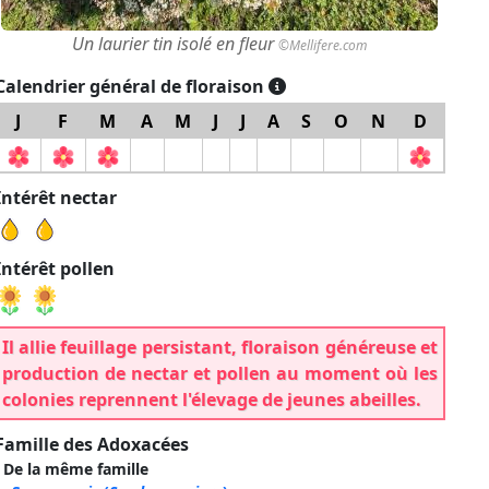
Un laurier tin isolé en fleur
©Mellifere.com
Calendrier général de floraison
J
F
M
A
M
J
J
A
S
O
N
D
Intérêt nectar
Intérêt pollen
Il allie feuillage persistant, floraison généreuse et
production de nectar et pollen au moment où les
colonies reprennent l'élevage de jeunes abeilles.
Famille des Adoxacées
De la même famille