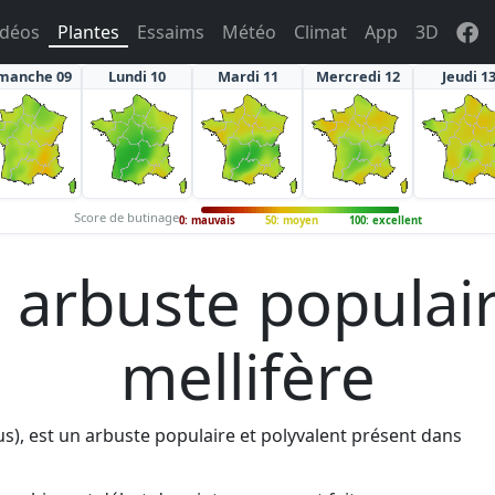
idéos
Plantes
Essaims
Météo
Climat
App
3D
manche 09
Lundi 10
Mardi 11
Mercredi 12
Jeudi 1
Score de butinage
0: mauvais
50: moyen
100: excellent
, arbuste populai
mellifère
us), est un arbuste populaire et polyvalent présent dans