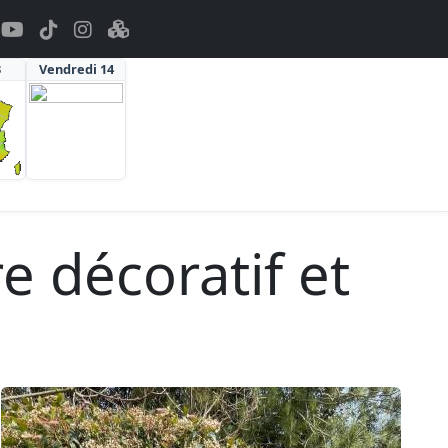
3
Vendredi 14
re décoratif et