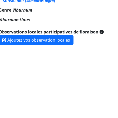
Sureau noir
(
Sambucus nigra
)
Genre
Viburnum
Viburnum tinus
Observations locales participatives de floraison
Ajoutez vos observation locales