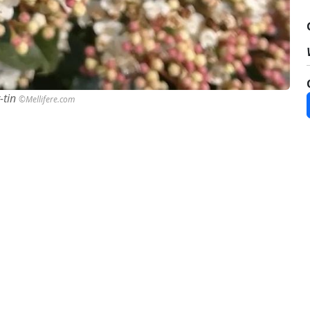
r-tin
©Mellifere.com