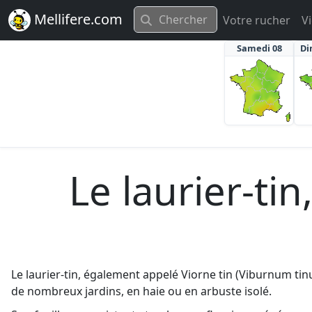
Mellifere.com
Votre rucher
V
Samedi 08
Di
Le laurier-tin
Le laurier-tin, également appelé Viorne tin (Viburnum tin
de nombreux jardins, en haie ou en arbuste isolé.