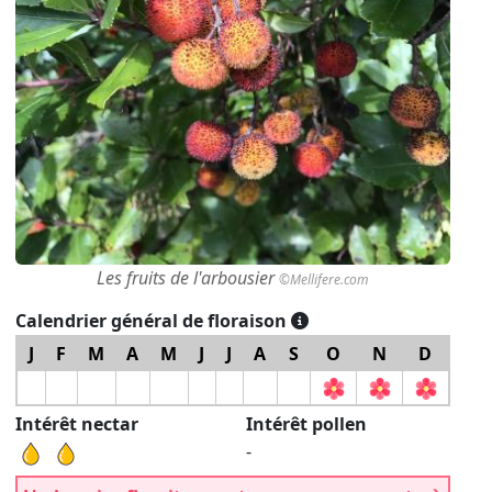
Les fruits de l'arbousier
©Mellifere.com
Calendrier général de floraison
J
F
M
A
M
J
J
A
S
O
N
D
Intérêt nectar
Intérêt pollen
-