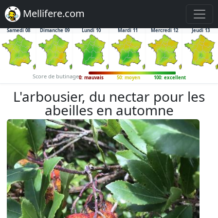
Mellifere.com
Samedi 08
Dimanche 09
Lundi 10
Mardi 11
Mercredi 12
Jeudi 13
Score de butinage
0: mauvais
50: moyen
100: excellent
L'arbousier, du nectar pour les
abeilles en automne