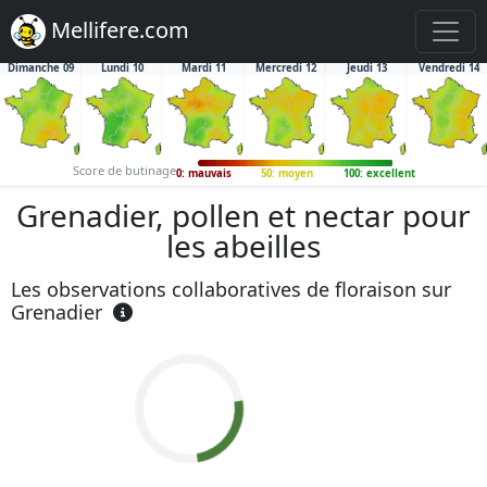
Mellifere.com
Dimanche 09
Lundi 10
Mardi 11
Mercredi 12
Jeudi 13
Vendredi 14
Score de butinage
0: mauvais
50: moyen
100: excellent
Grenadier, pollen et nectar pour
les abeilles
Les observations collaboratives de floraison sur
Grenadier