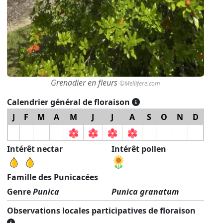
Grenadier en fleurs
©Mellifere.com
Calendrier général de floraison
J
F
M
A
M
J
J
A
S
O
N
D
Intérêt nectar
Intérêt pollen
Famille des Punicacées
Genre
Punica
Punica granatum
Observations locales participatives de floraison