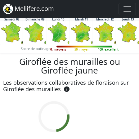
Mellifere.com
Samedi 08
Dimanche 09
Lundi 10
Mardi 11
Mercredi 12
Jeudi 13
Score de butinage
0: mauvais
50: moyen
100: excellent
Giroflée des murailles ou
Giroflée jaune
Les observations collaboratives de floraison sur
Giroflée des murailles