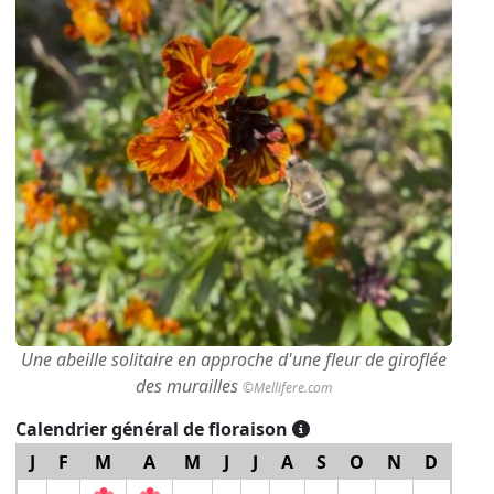
Une abeille solitaire en approche d'une fleur de giroflée
des murailles
©Mellifere.com
Calendrier général de floraison
J
F
M
A
M
J
J
A
S
O
N
D