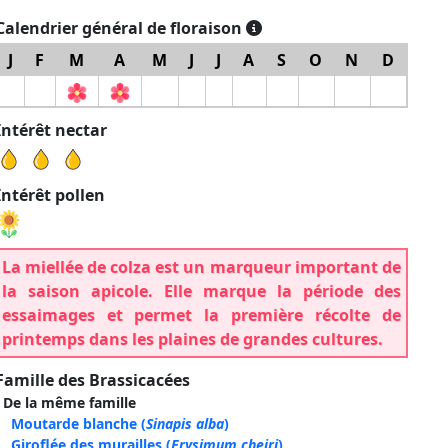
Calendrier général de floraison
J
F
M
A
M
J
J
A
S
O
N
D
Intérêt nectar
Intérêt pollen
La miellée de colza est un marqueur important de
la saison apicole. Elle marque la période des
essaimages et permet la première récolte de
printemps dans les plaines de grandes cultures.
Famille des Brassicacées
De la même famille
Moutarde blanche
(
Sinapis alba
)
Giroflée des murailles
(
Erysimum cheiri
)