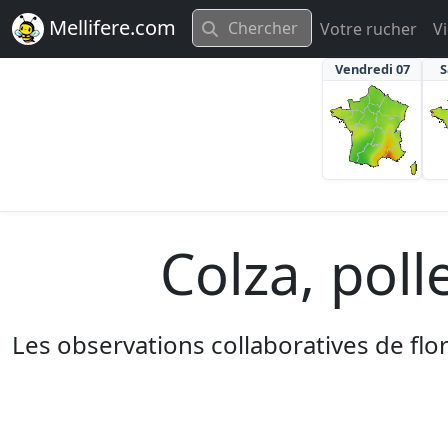
Mellifere.com
Votre rucher
V
Vendredi 07
S
Colza, poll
Les observations collaboratives de flo