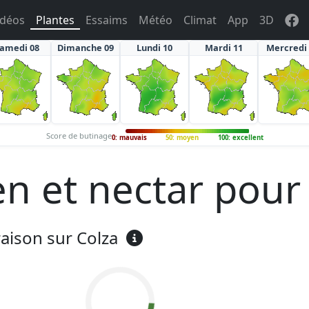
idéos
Plantes
Essaims
Météo
Climat
App
3D
amedi 08
Dimanche 09
Lundi 10
Mardi 11
Mercredi
Score de butinage
0: mauvais
50: moyen
100: excellent
en et nectar pour 
raison sur Colza