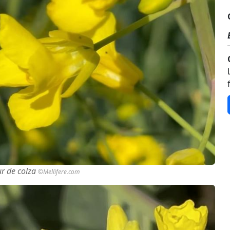
ur de colza
©Mellifere.com