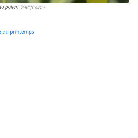
 du pollen
©Mellifere.com
le du printemps