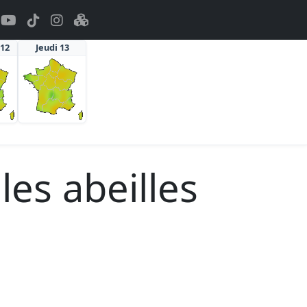
 12
Jeudi 13
les abeilles