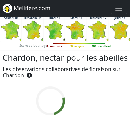
Mellifere.com
Samedi 08
Dimanche 09
Lundi 10
Mardi 11
Mercredi 12
Jeudi 13
Score de butinage
0: mauvais
50: moyen
100: excellent
Chardon, nectar pour les abeilles
Les observations collaboratives de floraison sur
Chardon