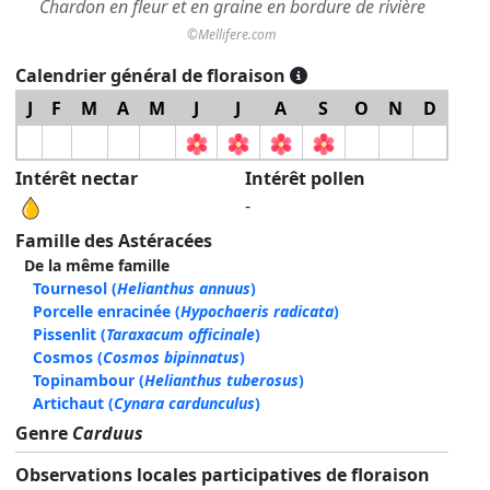
Chardon en fleur et en graine en bordure de rivière
©Mellifere.com
Calendrier général de floraison
J
F
M
A
M
J
J
A
S
O
N
D
Intérêt nectar
Intérêt pollen
-
Famille des Astéracées
De la même famille
Tournesol
(
Helianthus annuus
)
Porcelle enracinée
(
Hypochaeris radicata
)
Pissenlit
(
Taraxacum officinale
)
Cosmos
(
Cosmos bipinnatus
)
Topinambour
(
Helianthus tuberosus
)
Artichaut
(
Cynara cardunculus
)
Genre
Carduus
Observations locales participatives de floraison