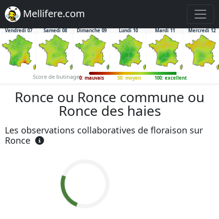
Mellifere.com
Vendredi 07
Samedi 08
Dimanche 09
Lundi 10
Mardi 11
Mercredi 12
Score de butinage
0: mauvais
50: moyen
100: excellent
Ronce ou Ronce commune ou
Ronce des haies
Les observations collaboratives de floraison sur
Ronce