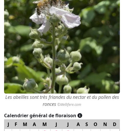
Les abeilles sont très friandes du nectar et du pollen des
ronces
©Mellifere.com
Calendrier général de floraison
J
F
M
A
M
J
J
A
S
O
N
D